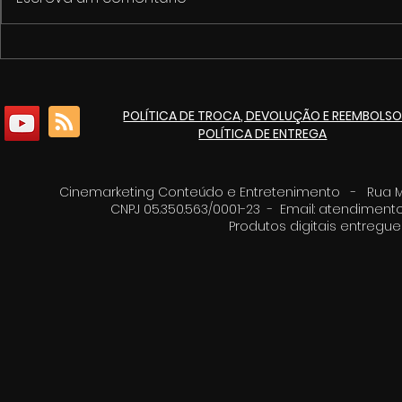
1º Fórum de Cultura e
Cinemarket
Economia Criativa de
pacote de 
Itaúna
culturais p
POLÍTICA DE TROCA, DEVOLUÇÃO E REEMBOLS
de 125 ano
POLÍTICA DE ENTREGA
Cinemarketing Conteúdo e Entretenimento - Rua Moz
CNPJ 05.350.563/0001-23 - Email:
atendimento
Produtos digitais entreg