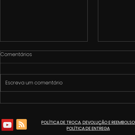
Comentários
Escreva um comentário
1º Fórum de Cultura e
Cinemarket
Economia Criativa de
pacote de 
Itaúna
culturais p
POLÍTICA DE TROCA, DEVOLUÇÃO E REEMBOLS
de 125 ano
POLÍTICA DE ENTREGA