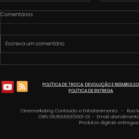
Comentários
Escreva um comentário
1º Fórum de Cultura e
Cinemarket
Economia Criativa de
pacote de 
Itaúna
culturais p
POLÍTICA DE TROCA, DEVOLUÇÃO E REEMBOLS
de 125 ano
POLÍTICA DE ENTREGA
Cinemarketing Conteúdo e Entretenimento - Rua Moz
CNPJ 05.350.563/0001-23 - Email:
atendimento
Produtos digitais entreg