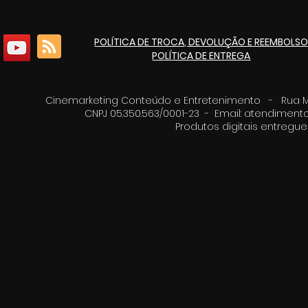
Economia Criativa de
pacote de 
Itaúna
culturais p
POLÍTICA DE TROCA, DEVOLUÇÃO E REEMBOLS
de 125 ano
POLÍTICA DE ENTREGA
Cinemarketing Conteúdo e Entretenimento - Rua Moz
CNPJ 05.350.563/0001-23 - Email:
atendimento
Produtos digitais entreg