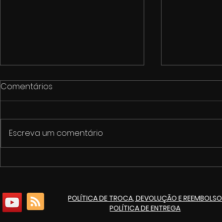
Comentários
Escreva um comentário
1º Fórum de Cultura e
Cinemarket
Economia Criativa de
pacote de 
Itaúna
culturais p
POLÍTICA DE TROCA, DEVOLUÇÃO E REEMBOLS
de 125 ano
POLÍTICA DE ENTREGA