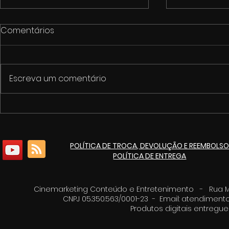
Comentários
Escreva um comentário
1º Fórum de Cultura e
Cinemarket
Economia Criativa de
pacote de 
Itaúna
culturais p
POLÍTICA DE TROCA, DEVOLUÇÃO E REEMBOLS
de 125 ano
POLÍTICA DE ENTREGA
Cinemarketing Conteúdo e Entretenimento - Rua Moz
CNPJ 05.350.563/0001-23 - Email:
atendimento
Produtos digitais entreg