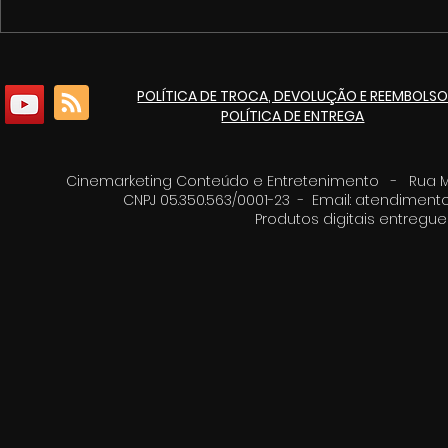
1º Fórum de Cultura e
Cinemarket
Economia Criativa de
pacote de 
Itaúna
culturais p
POLÍTICA DE TROCA, DEVOLUÇÃO E REEMBOLS
de 125 ano
POLÍTICA DE ENTREGA
Cinemarketing Conteúdo e Entretenimento - Rua Moz
CNPJ 05.350.563/0001-23 - Email:
atendimento
Produtos digitais entreg