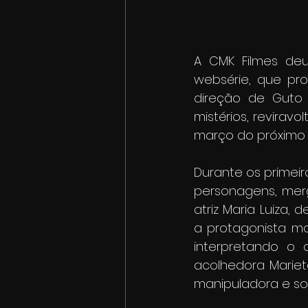
A CMK Filmes deu
websérie, que pr
direção de Guto 
mistérios, revirav
março do próximo 
Durante os primei
personagens, merg
atriz Maria Luiza,
a protagonista ma
interpretando o 
acolhedora Mariet
manipuladora e so