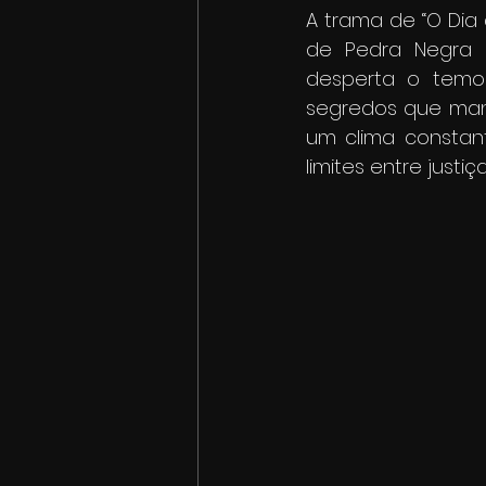
A trama de “O Dia
de Pedra Negra 
desperta o temor
segredos que man
um clima constant
limites entre justi