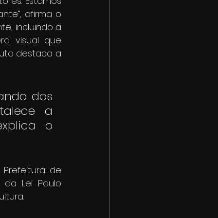
res. Estamos 
te”, afirma o 
, incluindo a 
a visual que 
uto destaca a 
ando dos 
talece a 
xplica o 
refeitura de 
da Lei Paulo 
ltura. 