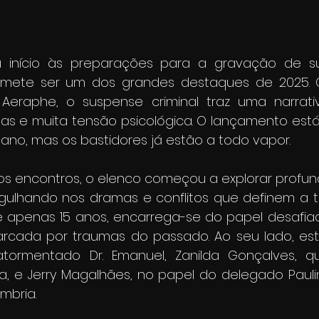
 início às preparações para a gravação de s
omete ser um dos grandes destaques de 2025. C
Aeraphe, o suspense criminal traz uma narrativ
oltas e muita tensão psicológica. O lançamento está
ano, mas os bastidores já estão a todo vapor.
ros encontros, o elenco começou a explorar profu
ulhando nos dramas e conflitos que definem a t
 de apenas 15 anos, encarrega-se do papel desafiad
rcada por traumas do passado. Ao seu lado, est
atormentado Dr. Emanuel, Zanilda Gonçalves, q
a, e Jerry Magalhães, no papel do delegado Paulin
mbria.