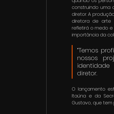
quando os person
construindo uma o
diretor. A produç
diretora de arte
refletirá o medo e
importância da col
“Temos prof
nossos pro
identidade
diretor.
O lançamento est
Itaúna e da Secre
Gustavo, que tem p