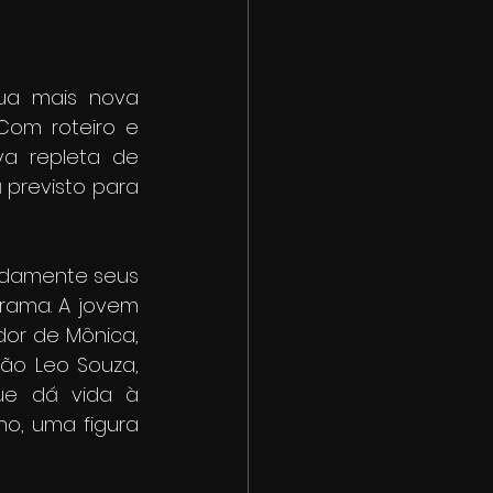
ua mais nova 
om roteiro e 
a repleta de 
 previsto para 
ndamente seus 
rama. A jovem 
or de Mônica, 
ão Leo Souza, 
ue dá vida à 
o, uma figura 