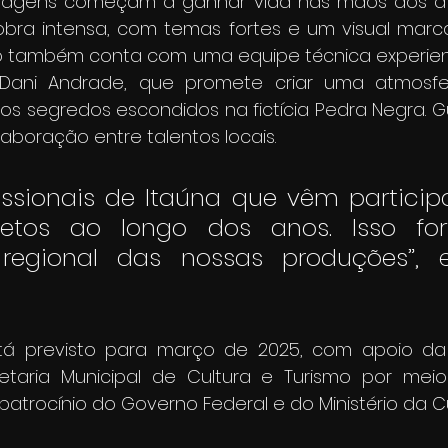
agens começam a ganhar vida nas mãos dos ato
bra intensa, com temas fortes e um visual marcan
ão também conta com uma equipe técnica experiente
 Dani Andrade, que promete criar uma atmosfer
 os segredos escondidos na fictícia Pedra Negra. G
aboração entre talentos locais. 
issionais de Itaúna que vêm particip
jetos ao longo dos anos. Isso for
 regional das nossas produções”, e
á previsto para março de 2025, com apoio da P
taria Municipal de Cultura e Turismo por meio 
atrocínio do Governo Federal e do Ministério da Cu