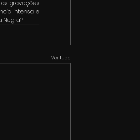
 as gravações 
cia intensa e 
a Negra?
Ver tudo