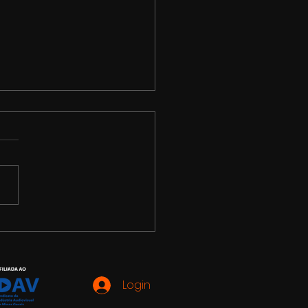
Filmes e Oficina
em e Arte realizam
m para debater plano
ultura e economia
Login
tiva em Itaúna