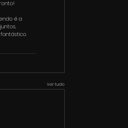
ronto! 
endo é a 
juntos, 
antástico. 
Ver tudo