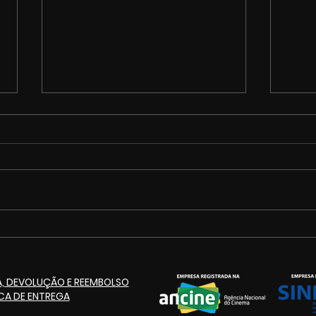
Cinemarketing anuncia
CMK 
pacote de projetos
Imag
culturais para o aniversário
fóru
A, DEVOLUÇÃO E REEMBOLSO
de 125 anos de Itaúna
de c
ICA DE ENTREGA
cria