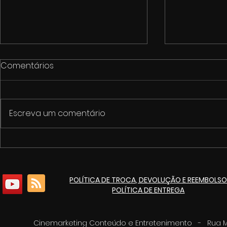
Comentários
Escreva um comentário
1º Fórum de Cultura e
Cinemarket
Economia Criativa de
pacote de 
Itaúna
culturais p
POLÍTICA DE TROCA, DEVOLUÇÃO E REEMBOLS
de 125 ano
POLÍTICA DE ENTREGA
Cinemarketing Conteúdo e Entretenimento - Rua Moz