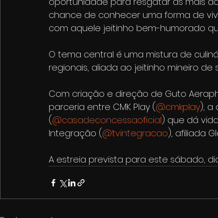
oportunidade para resgatar as mais do
chance de conhecer uma forma de vive
com aquele jeitinho bem-humorado qu
O tema central é uma mistura de culinár
regionais, aliada ao jeitinho mineiro de s
Com criação e direção de Guto Aerap
parceria entre CMK Play (
@cmkplay
), a
(
@casadeconcessaoficial
) que dá vid
Integração (
@tvintegracao
), afiliada 
A estreia prevista para este sábado, di