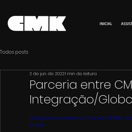
INICIAL
ASSIS
Todos posts
2 de jun. de 2022
1 min de leitura
Parceria entre CM
Integração/Globo
https://video.wixstatic.com/video/69348c_
e.mp4