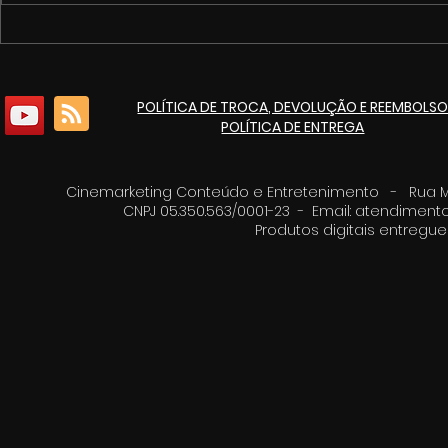
1º Fórum de Cultura e
Cinemarket
Economia Criativa de
pacote de 
Itaúna
culturais p
POLÍTICA DE TROCA, DEVOLUÇÃO E REEMBOLS
de 125 ano
POLÍTICA DE ENTREGA
Cinemarketing Conteúdo e Entretenimento - Rua Moz
CNPJ 05.350.563/0001-23 - Email:
atendimento
Produtos digitais entreg