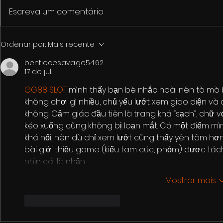
Escreva um comentário
1º Fórum de Cultura e
Cinemarket
Ordenar por:
Mais recente
Economia Criativa de
pacote de 
bentiecesav.a.ge54.62
Itaúna
culturais p
17 de jul.
de 125 ano
GG88 SLOT
 mình thấy bạn bè nhắc hoài nên tò mò 
không chơi gì nhiều, chủ yếu lướt xem giao diện và 
không. Cảm giác đầu tiên là trang khá “sạch”, chữ vớ
kéo xuống cũng không bị loạn mắt. Có một điểm mình
khá nổi, nên dù chỉ xem lướt cũng thấy yên tâm hơn
bài giới thiệu game (kiểu tam cúc, phỏm) được tách 
nhìn cái là nhận…
Mostrar mais
Curtir
Responder