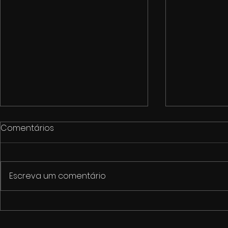
Comentários
Escreva um comentário
1º Fórum de Cultura e
Cinemarket
Economia Criativa de
pacote de 