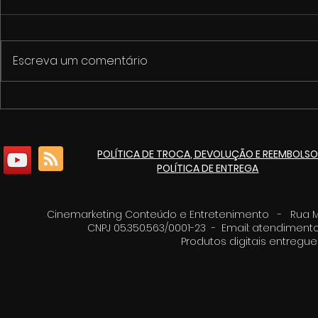
Escreva um comentário
1º Fórum de Cultura e
Cinemarket
Economia Criativa de
pacote de 
Itaúna
culturais p
POLÍTICA DE TROCA, DEVOLUÇÃO E REEMBOLS
de 125 ano
POLÍTICA DE ENTREGA
Cinemarketing Conteúdo e Entretenimento - Rua Moz
CNPJ 05.350.563/0001-23 - Email:
atendimento
Produtos digitais entreg