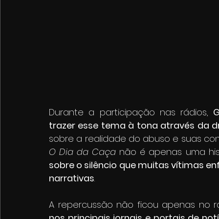
Durante a participação nas rádios, 
G
trazer esse tema à tona através da 
O Dia da Caça
 não é apenas uma hi
sobre o silêncio que muitas vítimas en
narrativas
.
A repercussão não ficou apenas no rá
nos principais jornais e portais de no