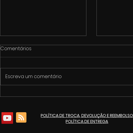
Comentários
Escreva um comentário
1º Fórum de Cultura e
Cinemarket
Economia Criativa de
pacote de 
Itaúna
culturais p
POLÍTICA DE TROCA, DEVOLUÇÃO E REEMBOLS
de 125 ano
POLÍTICA DE ENTREGA