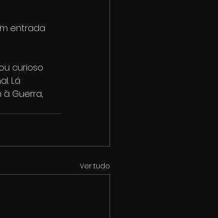
om entrada 
ou curioso 
l. Lá 
à Guerra, 
Ver tudo