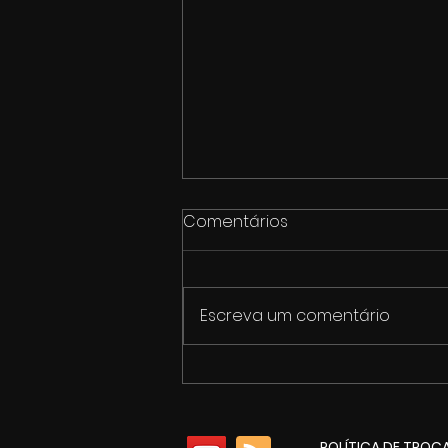
Comentários
Escreva um comentário
1º Fórum de Cultura e
Economia Criativa de
Itaúna
POLÍTICA DE TROC