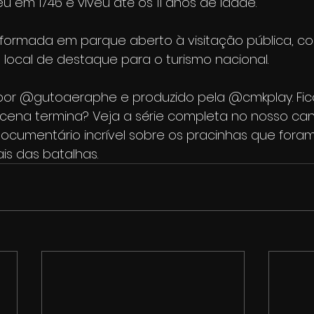
u em 1746 e viveu até os 11 anos de idade. 
nsformada em parque aberto à visitação pública, c
 local de destaque para o turismo nacional.
do por @gutoaeraphe e produzido pela @cmkplay. Fic
ena termina? Veja a série completa no nosso cana
umentário incrível sobre os pracinhas que foram 
ais das batalhas.