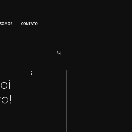
 SOMOS
CONTATO
oi
ra!