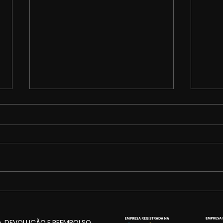
Cinemarketing anuncia
CMK 
pacote de projetos
Imag
culturais para o aniversário
fóru
A, DEVOLUÇÃO E REEMBOLSO